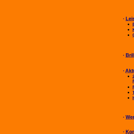
·
Lei
·
Bri
·
Akt
·
Wer
·
Kon