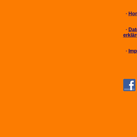
·
Ho
·
Dat
erklä
·
Imp